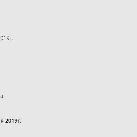
019г.
а.
я 2019г.