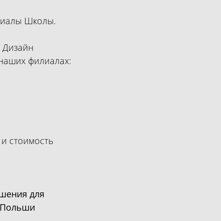
лиалы Школы.
с Дизайн
 наших филиалах:
 и стоимость
ешения для
й Польши