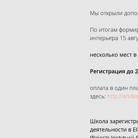
Мы открыли допо
По итогам формир
интерьера 15 авг
несколько мест в
Регистрация
до 
оплата в один пл
здесь:
http://artde
Школа зарегистр
деятельности в Е
(Rejestr Instytucji